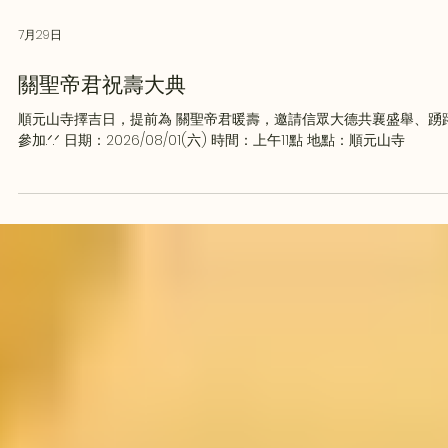
7月29日
關聖帝君祝壽大典
順元山寺擇吉日，提前為 關聖帝君暖壽，邀請信眾大德共襄盛舉、踴
參加.ᐟ.ᐟ 日期：2026/08/01(六) 時間：上午11點 地點：順元山寺