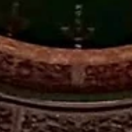
7月23日
卓蘭水梨開放預購！
夏天，就是要吃一顆清甜多汁的卓蘭水梨。 來自苗栗卓蘭果園，新鮮
收、產地直送，每一口都能吃到細緻果肉與飽滿水分，冰鎮後更是清
解膩，無論自己享用或送禮都很適合。 😃 為什麼選卓蘭水梨？ ✔ 果肉
細緻、清脆多汁 ✔ 甜度高、爽口不膩 ✔ 產地新鮮直送，品質更有保障 ✔
一年只有一季，錯過就要再等一年 產地直送、新鮮採收，想吃今年最
鮮的水梨，趕緊訂購！ ★ 訂購網址：
https://form.jotform.com/262001288725454 限量採收、依採果
出貨，想吃今年最新鮮的卓蘭水梨，建議提早預訂～