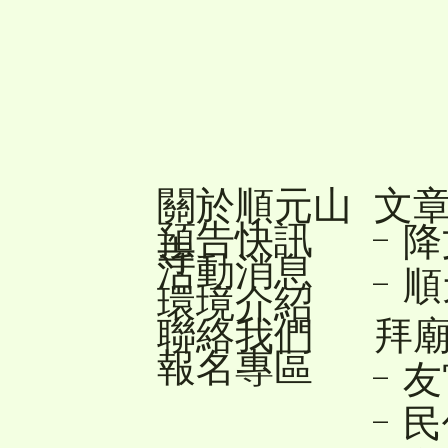
關於順元山
文
預告快訊
- 
寺
活動消息
- 
環境介紹
聯絡我們
拜
報名專區
- 
- 