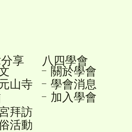
章分享
八四學會
降文
- 關於學會
- 學會消息
順元山寺
- 加入學會
廟
友宮拜訪
民俗活動