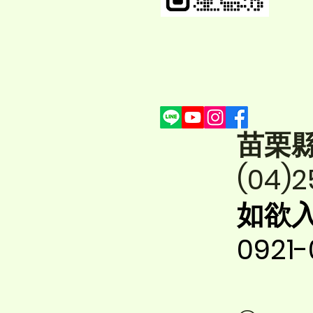
苗栗
(04)2
如欲
0921