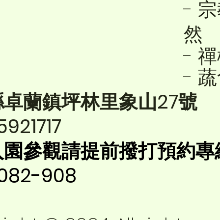
- 
然
- 
- 
縣卓蘭鎮坪林里象山27號
5921717
入園參觀請提前撥打預約專
-082-908