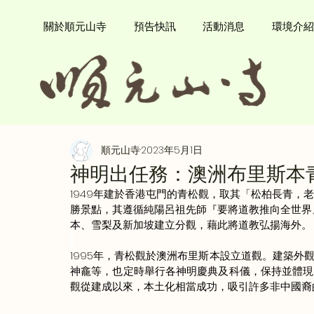
關於順元山寺
預告快訊
活動消息
環境介紹
順元山寺
2023年5月1日
神明出任務：澳洲布里斯本
1949年建於香港屯門的青松觀，取其「松柏長青，
勝景點，其遵循純陽呂祖先師『要將道教推向全世界
本、雪梨及新加坡建立分觀，藉此將道教弘揚海外。
1995年，青松觀於澳洲布里斯本設立道觀。建築
神龕等，也定時舉行各神明慶典及科儀，保持並體現
觀從建成以來，本土化相當成功，吸引許多非中國裔