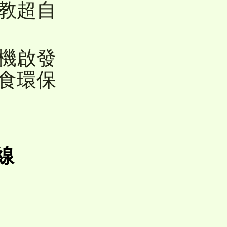
宗教超自
禪機啟發
蔬食環保
線