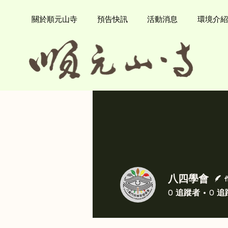
關於順元山寺
預告快訊
活動消息
環境介紹
八四學會
0
追蹤者
0
追