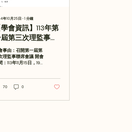
24年10月25日
∙
1
分鐘
學會資訊】113年第
一屆第三次理監事會
議通知
會事由：召開第一屆第
次理監事聯席會議 開會
：113年11月15日，19：
0-21：00 開會地點：弘
法律事務所(台北市中山
復興北路164號11樓) 主
70
0
人員：李素娟常務理
、柳志昇常務理事、劉
怡理事、許惠凱理事、
林錦儀理事、 ...