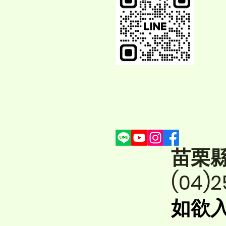
苗栗
(04)2
如欲