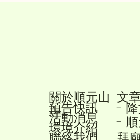
關於順元山
文
預告快訊
- 
寺
活動消息
- 
環境介紹
聯絡我們
拜