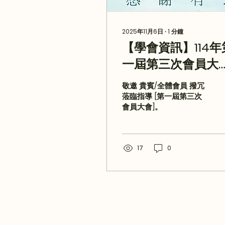
2025年11月6日
∙
1
分鐘
【學會資訊】114年
一屆第三次會員大
通知
敬邀 貴賓/全體會員 撥冗
蒞臨指導 [第一屆第三次
會員大會]。
17
0