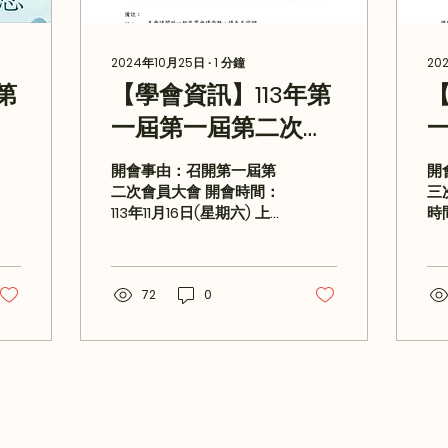
2024年10月25日
∙
1
分鐘
20
第
【學會資訊】113年第
【
會
一屆第一屆第二次會
員大會通知
開會事由：召開第一屆第
開
二次會員大會 開會時間：
三
113年11月16日(星期六) 上
時間
午10：30 開會地點：順元
0
山·寺(苗栗縣卓蘭鎮坪林
鼎
里象山27號) 主 持 人：林
區
理事長家瑋 出席人員：本
72
0
持 人：林理事長家瑋 出
會全體會員 列席人員：順
席
元山·寺代表姜智翎 說
事
明：...
⼼