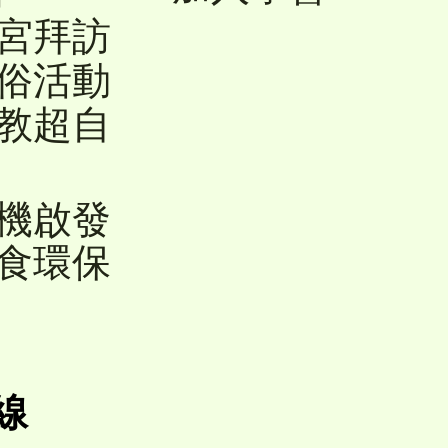
友宮拜訪
民俗活動
宗教超自
禪機啟發
蔬食環保
線