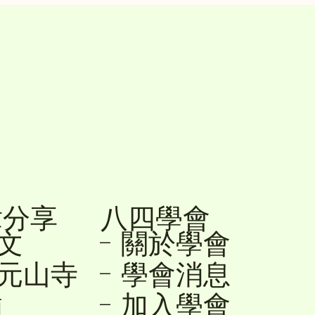
章分享
八四學會
降文
- 關於學會
- 學會消息
順元山寺
- 加入學會
廟