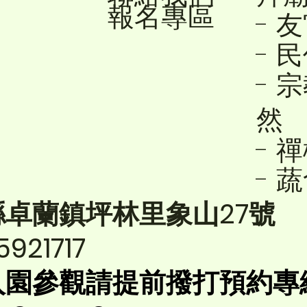
報名專區
- 
- 
- 
然
- 
- 
縣卓蘭鎮坪林里象山27號
5921717
入園參觀請提前撥打預約專