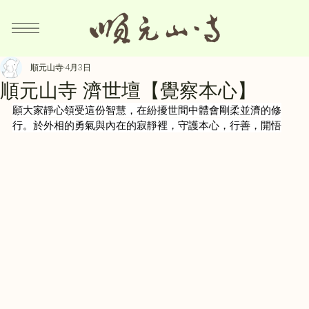
順元山寺
4月3日
順元山寺 濟世壇【覺察本心】
願大家靜心領受這份智慧，在紛擾世間中體會剛柔並濟的修
行。於外相的勇氣與內在的寂靜裡，守護本心，行善，開悟