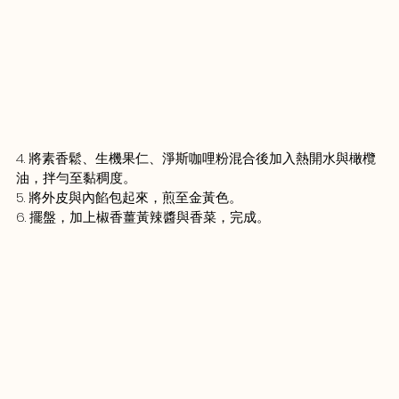
4. 將素香鬆、生機果仁、淨斯咖哩粉混合後加入熱開水與橄欖
油，拌勻至黏稠度。
5. 將外皮與內餡包起來，煎至金黃色。
6. 擺盤，加上椒香薑黃辣醬與香菜，完成。