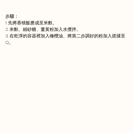
步驟：
1. 先將香積飯磨成至米麩。
2. 米麩、細砂糖、薑黃粉加入水攪拌。
3. 在乾淨的容器裡加入橄欖油、將第二步調好的粉加入搓揉至
Q。