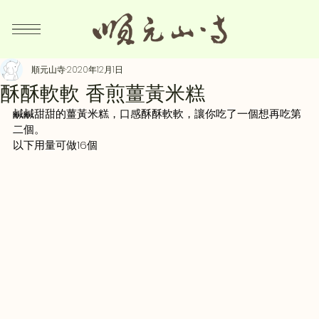
順元山寺
2020年12月1日
酥酥軟軟 香煎薑黃米糕
鹹鹹甜甜的薑黃米糕，口感酥酥軟軟，讓你吃了一個想再吃第
二個。
以下用量可做16個