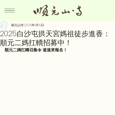
順元山寺
2025年1月15日
2025白沙屯拱天宮媽祖徒步進香：
順元二媽扛轎招募中！
順元二媽扛轎召集令 速速來報名！