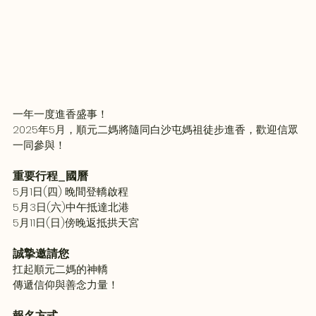
一年一度進香盛事！
2025年5月，順元二媽將隨同白沙屯媽祖徒步進香，歡迎信眾
一同參與！
重要行程_國曆
5月1日(四) 晚間登轎啟程
5月3日(六)中午抵達北港
5月11日(日)傍晚返抵拱天宮
誠摯邀請您
扛起順元二媽的神轎
傳遞信仰與善念力量！
報名方式