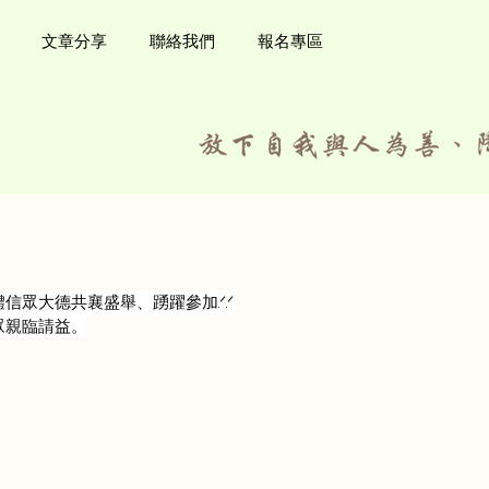
文章分享
聯絡我們
報名專區
眾大德共襄盛舉、踴躍參加.ᐟ.ᐟ
眾親臨請益。