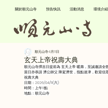
關於順元山寺
預告快訊
活動消息
環境介紹
順元山寺
4月11日
玄天上帝祝壽大典
順元山寺擇吉日提前為 玄天上帝 暖壽，至誠邀請全體信
當日亦恭請 濟公師父 降駕濟世，指點迷津，歡迎信
祝壽大典
日期：2026/04/11(六)
時間：上午11點
地點：順元山寺