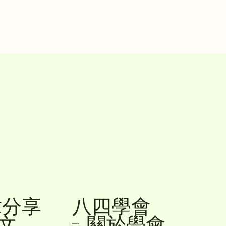
章分享
八四學會
降文
- 關於學會