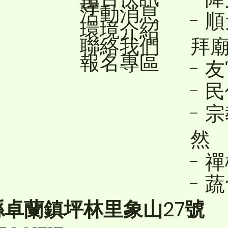
寺
活動消息
- 
環境介紹
聯絡我們
拜
報名專區
- 
- 
- 
然
- 
- 
縣卓蘭鎮坪林里象山27號