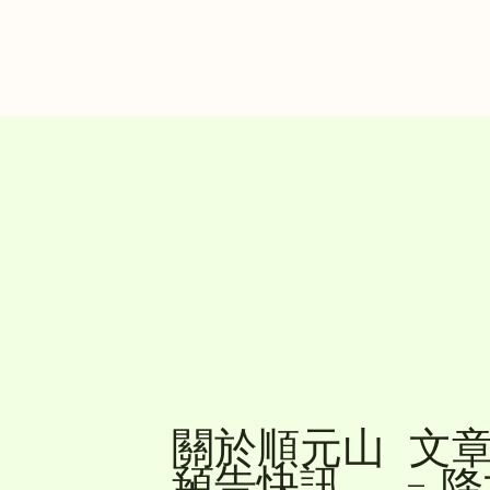
關於順元山
文
預告快訊
- 