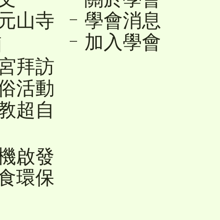
- 學會消息
順元山寺
- 加入學會
廟
友宮拜訪
民俗活動
宗教超自
禪機啟發
蔬食環保