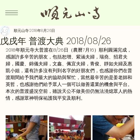
順元山寺
2018年8月26日
戊戌年 普渡大典 2018/08/26
2018年順元寺大普渡在8/26日（農曆7月16）順利圓滿完成，
感謝許多辛苦的朋友，包括恕增、紫涵夫婦，瑞堯、招君夫
婦，國慶、錦儀夫婦，文鑫、佩宜夫婦，青俊、靜如夫婦及惠
凱小姐，還有許多沒有列到名字的好朋友們，也感謝你們在普
渡期間給予我們最大的協助與幫忙，當然最辛苦的是姜老師和
英哲，也感謝他們給予眾人一個可以做善還業的機會與平台。
本次的普渡盛況空前，雖說天公不做美但仍無法澆熄眾人的熱
情，感謝眾神明保祐護我平安及順利。