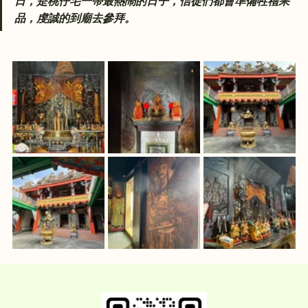
日，是桃仔宅一帶最熱鬧的日子，信徒們都會準備牲禮果
品，虔誠的到廟去參拜。