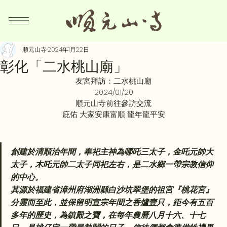
順元山寺
2024年1月22日
彰化「二水桃山廟」
友宮拜訪：二水桃山廟
2024/01/20
順元山寺前往參訪交流
庇佑 大家安康富順 龍年龍平安
創建於清順治年間，奉祀主神為哪吒三太子，金吒元帥大
太子，木吒元帥二太子同祀左右，是二水鄉一帶宗教信仰
的中心。
其源於福建省漳州府湖洲縣白沙坑翠堡的祖宮『桃花宮』
分靈而至此，並保留明宣宗年間之香爐壹只，距今有五百
多年的歷史，為鎮殿之寶，在每年農曆八月十六、十七