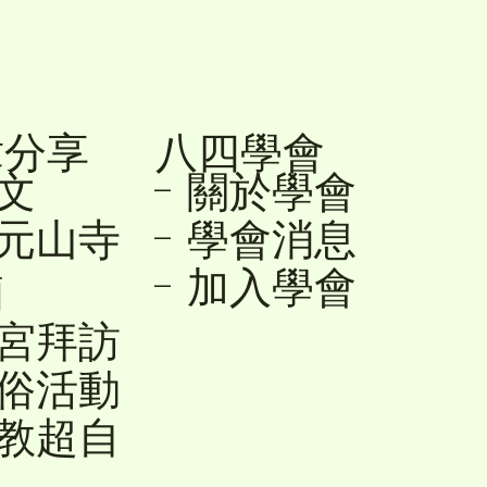
章分享
八四學會
降文
- 關於學會
- 學會消息
順元山寺
- 加入學會
廟
友宮拜訪
民俗活動
宗教超自