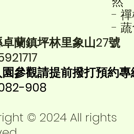
然
- 
- 
縣卓蘭鎮坪林里象山27號
5921717
入園參觀請提前撥打預約專
-082-908
ight © 2024 All rights
ved