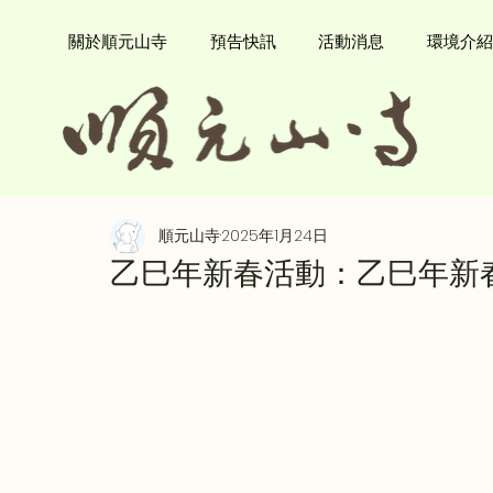
關於順元山寺
預告快訊
活動消息
環境介紹
順元山寺
2025年1月24日
乙巳年新春活動：乙巳年新