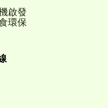
禪機啟發
蔬食環保
線