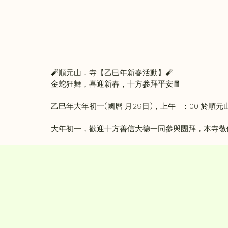
🧨順元山．寺【乙巳年新春活動】🧨
金蛇狂舞，喜迎新春，十方參拜平安🧧
乙巳年大年初一(國曆1月29日)，上午 11：00 於
大年初一，歡迎十方善信大德一同參與團拜，本寺敬