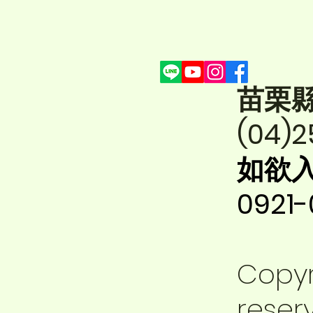
苗栗
(04)2
如欲
0921
Copyr
reser