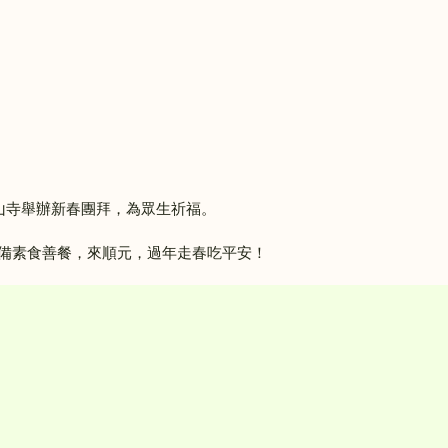
順元山寺舉辦新春團拜，為眾生祈福。
備素食善餐，來順元，過年走春吃平安！