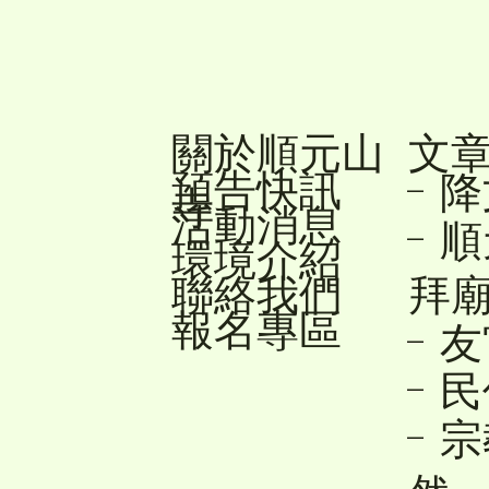
關於順元山
文
預告快訊
- 
寺
活動消息
- 
環境介紹
聯絡我們
拜
報名專區
- 
- 
- 