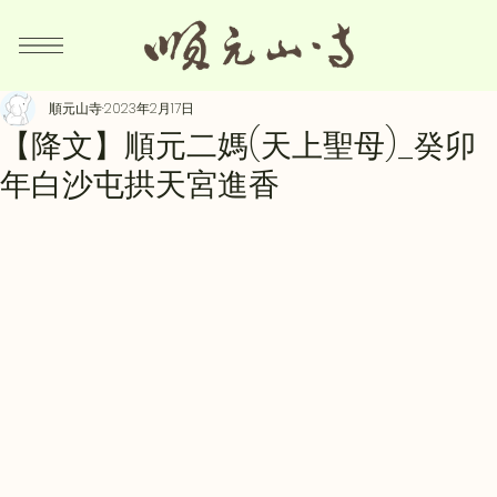
順元山寺
2023年2月17日
【降文】順元二媽(天上聖母)_癸卯
年白沙屯拱天宮進香