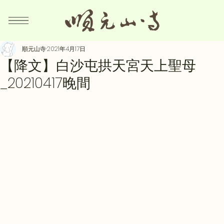
順元山寺
2021年4月17日
【降文】白沙屯拱天宮天上聖母
_20210417晚間