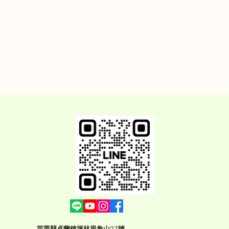
苗栗縣卓蘭鎮坪林里象山27號